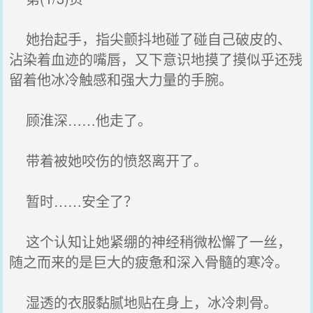
她抬起手，指尖颤抖地碰了碰自己破皮的、
沾染着血迹的嘴唇，又下意识地摸了摸似乎还残
留着他冰冷触感和强大力量的手腕。
顾淮深……他走了。
带着被她咬伤的愤怒离开了。
暂时……安全了？
这个认知让她紧绷的神经稍微松懈了一丝，
随之而来的是巨大的疲惫和深入骨髓的寒冷。
湿透的衣服黏腻地贴在身上，冰冷刺骨。