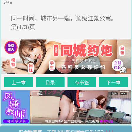
声。
同一时间，城市另一端，顶级江景公寓。
第(1/3)页
上一章
目录
存书签
下一章
追看新章节，下载本站客户端无广告APP
↓↓↓